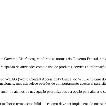
 em Governo Eletrônico), conforme as normas do Governo Federal, em 
 participação de atividades como o uso de produtos, serviços e informa
ções do WCAG (World Content Accessibility Guide) do W3C e no caso 
acionais, mas estabelece padrões de comportamento acessível para sit
e encontra atalhos de navegação padronizados e a opção para alterar o c
m melhor o termo acessibilidade e como deve ser implementado nos sites