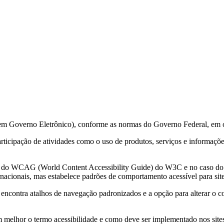
 em Governo Eletrônico), conforme as normas do Governo Federal, em 
 participação de atividades como o uso de produtos, serviços e informa
ções do WCAG (World Content Accessibility Guide) do W3C e no caso 
acionais, mas estabelece padrões de comportamento acessível para sit
e encontra atalhos de navegação padronizados e a opção para alterar o c
m melhor o termo acessibilidade e como deve ser implementado nos sites