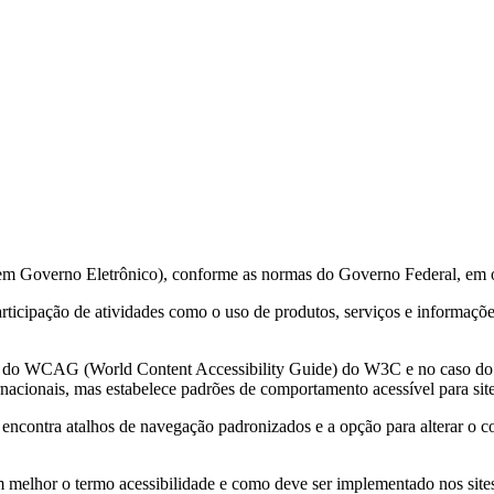
 em Governo Eletrônico), conforme as normas do Governo Federal, em 
 participação de atividades como o uso de produtos, serviços e informa
ções do WCAG (World Content Accessibility Guide) do W3C e no caso 
acionais, mas estabelece padrões de comportamento acessível para sit
e encontra atalhos de navegação padronizados e a opção para alterar o c
m melhor o termo acessibilidade e como deve ser implementado nos sites