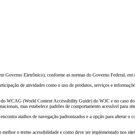
 em Governo Eletrônico), conforme as normas do Governo Federal, em 
 participação de atividades como o uso de produtos, serviços e informa
ções do WCAG (World Content Accessibility Guide) do W3C e no caso 
acionais, mas estabelece padrões de comportamento acessível para sit
e encontra atalhos de navegação padronizados e a opção para alterar o c
m melhor o termo acessibilidade e como deve ser implementado nos sites