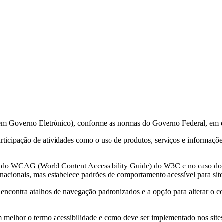
 em Governo Eletrônico), conforme as normas do Governo Federal, em 
 participação de atividades como o uso de produtos, serviços e informa
ções do WCAG (World Content Accessibility Guide) do W3C e no caso 
acionais, mas estabelece padrões de comportamento acessível para sit
e encontra atalhos de navegação padronizados e a opção para alterar o c
m melhor o termo acessibilidade e como deve ser implementado nos sites