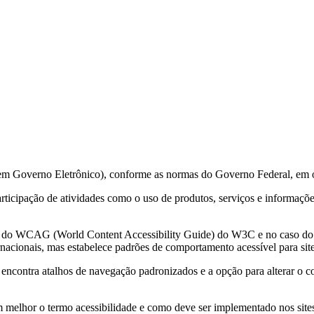
 em Governo Eletrônico), conforme as normas do Governo Federal, em 
 participação de atividades como o uso de produtos, serviços e informa
ções do WCAG (World Content Accessibility Guide) do W3C e no caso 
acionais, mas estabelece padrões de comportamento acessível para sit
e encontra atalhos de navegação padronizados e a opção para alterar o c
m melhor o termo acessibilidade e como deve ser implementado nos sites