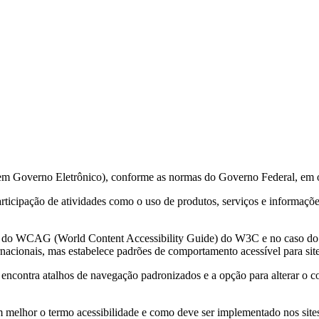
 em Governo Eletrônico), conforme as normas do Governo Federal, em 
 participação de atividades como o uso de produtos, serviços e informa
ções do WCAG (World Content Accessibility Guide) do W3C e no caso 
acionais, mas estabelece padrões de comportamento acessível para sit
e encontra atalhos de navegação padronizados e a opção para alterar o c
m melhor o termo acessibilidade e como deve ser implementado nos sites