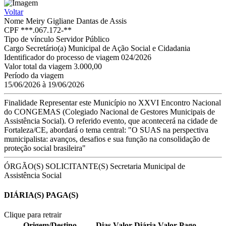
Voltar
Nome
Meiry Gigliane Dantas de Assis
CPF
***.067.172-**
Tipo de vínculo
Servidor Público
Cargo
Secretário(a) Municipal de Ação Social e Cidadania
Identificador do processo de viagem
024/2026
Valor total da viagem
3.000,00
Período da viagem
15/06/2026 à 19/06/2026
Finalidade
Representar este Município no XXVI Encontro Nacional
do CONGEMAS (Colegiado Nacional de Gestores Municipais de
Assistência Social). O referido evento, que acontecerá na cidade de
Fortaleza/CE, abordará o tema central: "O SUAS na perspectiva
municipalista: avanços, desafios e sua função na consolidação de
proteção social brasileira"
ÓRGÃO(S) SOLICITANTE(S)
Secretaria Municipal de
Assistência Social
DIÁRIA(S) PAGA(S)
Clique para retrair
Origem/Destino
Dias
Valor Diária
Valor Pago