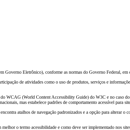
 em Governo Eletrônico), conforme as normas do Governo Federal, em 
 participação de atividades como o uso de produtos, serviços e informa
ções do WCAG (World Content Accessibility Guide) do W3C e no caso 
acionais, mas estabelece padrões de comportamento acessível para sit
e encontra atalhos de navegação padronizados e a opção para alterar o c
m melhor o termo acessibilidade e como deve ser implementado nos sites