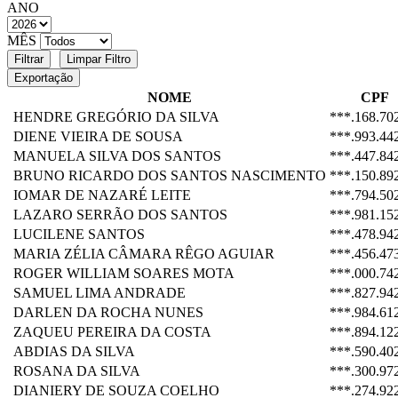
ANO
MÊS
Filtrar
Limpar Filtro
Exportação
NOME
CPF
HENDRE GREGÓRIO DA SILVA
***.168.70
DIENE VIEIRA DE SOUSA
***.993.44
MANUELA SILVA DOS SANTOS
***.447.84
BRUNO RICARDO DOS SANTOS NASCIMENTO
***.150.89
IOMAR DE NAZARÉ LEITE
***.794.50
LAZARO SERRÃO DOS SANTOS
***.981.15
LUCILENE SANTOS
***.478.94
MARIA ZÉLIA CÂMARA RÊGO AGUIAR
***.456.47
ROGER WILLIAM SOARES MOTA
***.000.74
SAMUEL LIMA ANDRADE
***.827.94
DARLEN DA ROCHA NUNES
***.984.61
ZAQUEU PEREIRA DA COSTA
***.894.12
ABDIAS DA SILVA
***.590.40
ROSANA DA SILVA
***.300.97
DIANIERY DE SOUZA COELHO
***.274.92