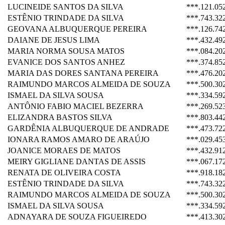
LUCINEIDE SANTOS DA SILVA
***.121.05
ESTÊNIO TRINDADE DA SILVA
***.743.32
GEOVANA ALBUQUERQUE PEREIRA
***.126.74
DAIANE DE JESUS LIMA
***.432.49
MARIA NORMA SOUSA MATOS
***.084.20
EVANICE DOS SANTOS ANHEZ
***.374.85
MARIA DAS DORES SANTANA PEREIRA
***.476.20
RAIMUNDO MARCOS ALMEIDA DE SOUZA
***.500.30
ISMAEL DA SILVA SOUSA
***.334.59
ANTÔNIO FABIO MACIEL BEZERRA
***.269.52
ELIZANDRA BASTOS SILVA
***.803.44
GARDÊNIA ALBUQUERQUE DE ANDRADE
***.473.72
IONARA RAMOS AMARO DE ARAÚJO
***.029.45
JOANICE MORAES DE MATOS
***.432.91
MEIRY GIGLIANE DANTAS DE ASSIS
***.067.17
RENATA DE OLIVEIRA COSTA
***.918.18
ESTÊNIO TRINDADE DA SILVA
***.743.32
RAIMUNDO MARCOS ALMEIDA DE SOUZA
***.500.30
ISMAEL DA SILVA SOUSA
***.334.59
ADNAYARA DE SOUZA FIGUEIREDO
***.413.30