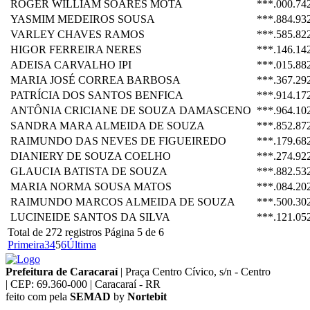
ROGER WILLIAM SOARES MOTA
***.000.74
YASMIM MEDEIROS SOUSA
***.884.93
VARLEY CHAVES RAMOS
***.585.82
HIGOR FERREIRA NERES
***.146.14
ADEISA CARVALHO IPI
***.015.88
MARIA JOSÉ CORREA BARBOSA
***.367.29
PATRÍCIA DOS SANTOS BENFICA
***.914.17
ANTÔNIA CRICIANE DE SOUZA DAMASCENO
***.964.10
SANDRA MARA ALMEIDA DE SOUZA
***.852.87
RAIMUNDO DAS NEVES DE FIGUEIREDO
***.179.68
DIANIERY DE SOUZA COELHO
***.274.92
GLAUCIA BATISTA DE SOUZA
***.882.53
MARIA NORMA SOUSA MATOS
***.084.20
RAIMUNDO MARCOS ALMEIDA DE SOUZA
***.500.30
LUCINEIDE SANTOS DA SILVA
***.121.05
Total de 272 registros
Página 5 de 6
Primeira
3
4
5
6
Última
Prefeitura de Caracaraí
|
Praça Centro Cívico, s/n - Centro
|
CEP: 69.360-000
|
Caracaraí - RR
feito com
pela
SEMAD
by
Nortebit