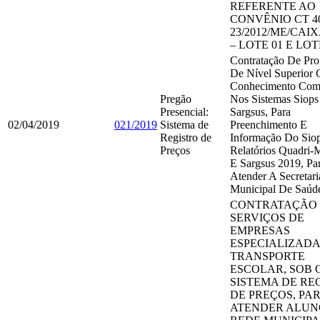
REFERENTE AO
CONVÊNIO CT 40
23/2012/ME/CAI
– LOTE 01 E LOT
Contratação De Prof
De Nível Superior
Conhecimento Com
Pregão
Nos Sistemas Siops
Presencial:
Sargsus, Para
02/04/2019
021/2019
Sistema de
Preenchimento E
Registro de
Informação Do Siop
Preços
Relatórios Quadri-M
E Sargsus 2019, Pa
Atender A Secretari
Municipal De Saúd
CONTRATAÇÃO
SERVIÇOS DE
EMPRESAS
ESPECIALIZADA
TRANSPORTE
ESCOLAR, SOB 
SISTEMA DE RE
DE PREÇOS, PA
ATENDER ALUN