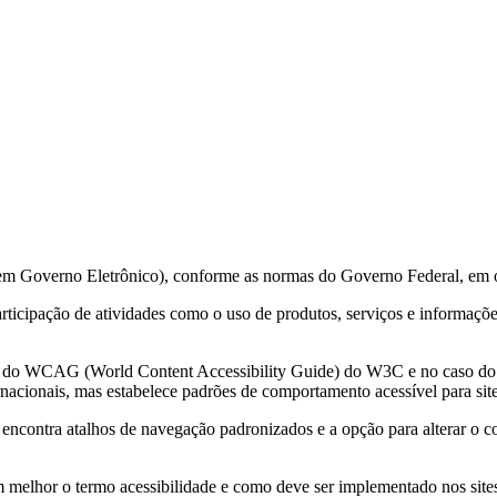
 em Governo Eletrônico), conforme as normas do Governo Federal, em 
 participação de atividades como o uso de produtos, serviços e informa
ções do WCAG (World Content Accessibility Guide) do W3C e no caso 
acionais, mas estabelece padrões de comportamento acessível para sit
e encontra atalhos de navegação padronizados e a opção para alterar o c
m melhor o termo acessibilidade e como deve ser implementado nos sites