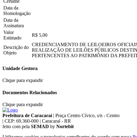
Certame
Data da
Homologação
Data da
Assinatura
Valor
R$ 5,00
Estimado
CREDENCIAMENTO DE LEILOEIROS OFICIAI
Descrição do
REALIZAÇÃO DE LEILÕES PÚBLICOS DESTI
Objeto
PERTENCENTES AO PATRIMÔNIO DA PREFEI
Unidade Gestora
Clique para expandir
Documentos Relacionados
Clique para expandir
Prefeitura de Caracaraí
|
Praça Centro Cívico, s/n - Centro
|
CEP: 69.360-000
|
Caracaraí - RR
feito com
pela
SEMAD
by
Nortebit
Utilizamos cookies e tecnologias semelhantes de acordo com nossa
Po