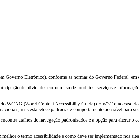
 em Governo Eletrônico), conforme as normas do Governo Federal, em 
 participação de atividades como o uso de produtos, serviços e informa
ções do WCAG (World Content Accessibility Guide) do W3C e no caso 
acionais, mas estabelece padrões de comportamento acessível para sit
e encontra atalhos de navegação padronizados e a opção para alterar o c
m melhor o termo acessibilidade e como deve ser implementado nos sites