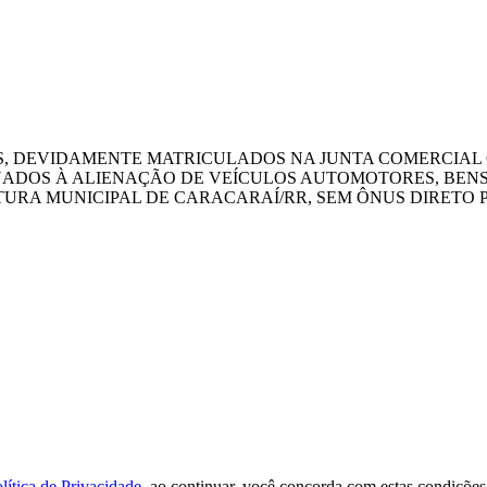
S, DEVIDAMENTE MATRICULADOS NA JUNTA COMERCIAL 
NADOS À ALIENAÇÃO DE VEÍCULOS AUTOMOTORES, BENS
TURA MUNICIPAL DE CARACARAÍ/RR, SEM ÔNUS DIRETO
lítica de Privacidade
, ao continuar, você concorda com estas condições