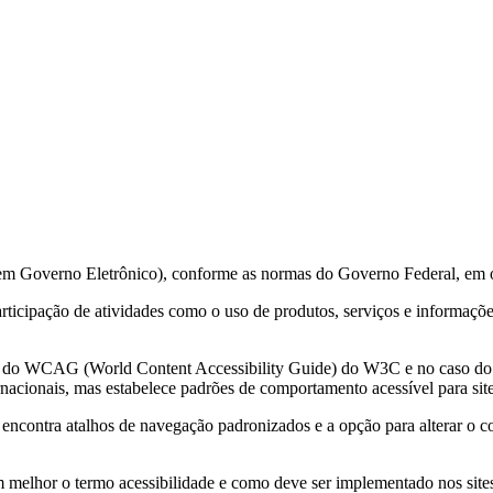
 em Governo Eletrônico), conforme as normas do Governo Federal, em 
 participação de atividades como o uso de produtos, serviços e informa
ções do WCAG (World Content Accessibility Guide) do W3C e no caso 
acionais, mas estabelece padrões de comportamento acessível para sit
e encontra atalhos de navegação padronizados e a opção para alterar o c
m melhor o termo acessibilidade e como deve ser implementado nos sites