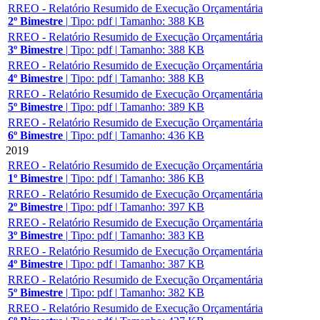
RREO - Relatório Resumido de Execução Orçamentária
2º Bimestre
|
Tipo: pdf
|
Tamanho: 388 KB
RREO - Relatório Resumido de Execução Orçamentária
3º Bimestre
|
Tipo: pdf
|
Tamanho: 388 KB
RREO - Relatório Resumido de Execução Orçamentária
4º Bimestre
|
Tipo: pdf
|
Tamanho: 388 KB
RREO - Relatório Resumido de Execução Orçamentária
5º Bimestre
|
Tipo: pdf
|
Tamanho: 389 KB
RREO - Relatório Resumido de Execução Orçamentária
6º Bimestre
|
Tipo: pdf
|
Tamanho: 436 KB
2019
RREO - Relatório Resumido de Execução Orçamentária
1º Bimestre
|
Tipo: pdf
|
Tamanho: 386 KB
RREO - Relatório Resumido de Execução Orçamentária
2º Bimestre
|
Tipo: pdf
|
Tamanho: 397 KB
RREO - Relatório Resumido de Execução Orçamentária
3º Bimestre
|
Tipo: pdf
|
Tamanho: 383 KB
RREO - Relatório Resumido de Execução Orçamentária
4º Bimestre
|
Tipo: pdf
|
Tamanho: 387 KB
RREO - Relatório Resumido de Execução Orçamentária
5º Bimestre
|
Tipo: pdf
|
Tamanho: 382 KB
RREO - Relatório Resumido de Execução Orçamentária