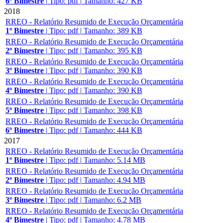
6º Bimestre
|
Tipo: pdf
|
Tamanho: 427 KB
2018
RREO - Relatório Resumido de Execução Orçamentária
1º Bimestre
|
Tipo: pdf
|
Tamanho: 389 KB
RREO - Relatório Resumido de Execução Orçamentária
2º Bimestre
|
Tipo: pdf
|
Tamanho: 395 KB
RREO - Relatório Resumido de Execução Orçamentária
3º Bimestre
|
Tipo: pdf
|
Tamanho: 390 KB
RREO - Relatório Resumido de Execução Orçamentária
4º Bimestre
|
Tipo: pdf
|
Tamanho: 390 KB
RREO - Relatório Resumido de Execução Orçamentária
5º Bimestre
|
Tipo: pdf
|
Tamanho: 398 KB
RREO - Relatório Resumido de Execução Orçamentária
6º Bimestre
|
Tipo: pdf
|
Tamanho: 444 KB
2017
RREO - Relatório Resumido de Execução Orçamentária
1º Bimestre
|
Tipo: pdf
|
Tamanho: 5.14 MB
RREO - Relatório Resumido de Execução Orçamentária
2º Bimestre
|
Tipo: pdf
|
Tamanho: 4.94 MB
RREO - Relatório Resumido de Execução Orçamentária
3º Bimestre
|
Tipo: pdf
|
Tamanho: 6.2 MB
RREO - Relatório Resumido de Execução Orçamentária
4º Bimestre
|
Tipo: pdf
|
Tamanho: 4.78 MB