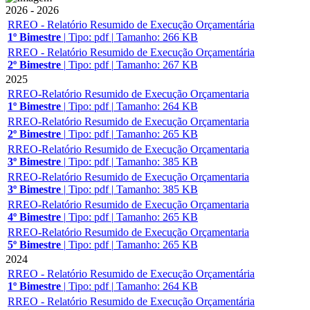
2026 - 2026
RREO - Relatório Resumido de Execução Orçamentária
1º Bimestre
|
Tipo: pdf
|
Tamanho: 266 KB
RREO - Relatório Resumido de Execução Orçamentária
2º Bimestre
|
Tipo: pdf
|
Tamanho: 267 KB
2025
RREO-Relatório Resumido de Execução Orçamentaria
1º Bimestre
|
Tipo: pdf
|
Tamanho: 264 KB
RREO-Relatório Resumido de Execução Orçamentaria
2º Bimestre
|
Tipo: pdf
|
Tamanho: 265 KB
RREO-Relatório Resumido de Execução Orçamentaria
3º Bimestre
|
Tipo: pdf
|
Tamanho: 385 KB
RREO-Relatório Resumido de Execução Orçamentaria
3º Bimestre
|
Tipo: pdf
|
Tamanho: 385 KB
RREO-Relatório Resumido de Execução Orçamentaria
4º Bimestre
|
Tipo: pdf
|
Tamanho: 265 KB
RREO-Relatório Resumido de Execução Orçamentaria
5º Bimestre
|
Tipo: pdf
|
Tamanho: 265 KB
2024
RREO - Relatório Resumido de Execução Orçamentária
1º Bimestre
|
Tipo: pdf
|
Tamanho: 264 KB
RREO - Relatório Resumido de Execução Orçamentária