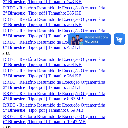
2º Bimestre
|
Tipo: pdf
|
Tamanho: 243 KB
RREO - Relatório Resumido de Execução Orçamentária
3º Bimestre
|
Tipo: pdf
|
Tamanho: 385 KB
RREO - Relatório Resumido de Execução Orçamentária
4º Bimestre
|
Tipo: pdf
|
Tamanho: 265 KB
RREO - Relatório Resumido de Execução Orçamentária
5º Bimestre
|
Tipo: pdf
|
Tamanho: 265 KB
RREO - Relatório Resumido de Execução Orçamentária
6º Bimestre
|
Tipo: pdf
|
Tamanho: 432 KB
2023
RREO - Relatório Resumido de Execução Orçamentária
1º Bimestre
|
Tipo: pdf
|
Tamanho: 264 KB
RREO - Relatório Resumido de Execução Orçamentária
2º Bimestre
|
Tipo: pdf
|
Tamanho: 264 KB
RREO - Relatório Resumido de Execução Orçamentária
3º Bimestre
|
Tipo: pdf
|
Tamanho: 382 KB
RREO - Relatório Resumido de Execução Orçamentária
4º Bimestre
|
Tipo: pdf
|
Tamanho: 8.67 MB
RREO - Relatório Resumido de Execução Orçamentária
5º Bimestre
|
Tipo: pdf
|
Tamanho: 8.59 MB
RREO - Relatório Resumido de Execução Orçamentária
6º Bimestre
|
Tipo: pdf
|
Tamanho: 19.47 MB
2022