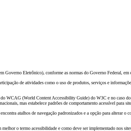
 em Governo Eletrônico), conforme as normas do Governo Federal, em 
 participação de atividades como o uso de produtos, serviços e informa
ções do WCAG (World Content Accessibility Guide) do W3C e no caso 
acionais, mas estabelece padrões de comportamento acessível para sit
e encontra atalhos de navegação padronizados e a opção para alterar o c
m melhor o termo acessibilidade e como deve ser implementado nos sites