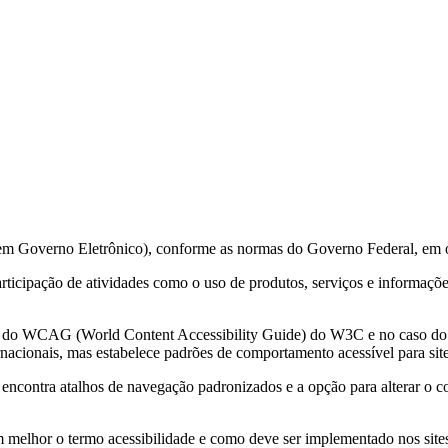
 em Governo Eletrônico), conforme as normas do Governo Federal, em 
 participação de atividades como o uso de produtos, serviços e informa
ções do WCAG (World Content Accessibility Guide) do W3C e no caso 
acionais, mas estabelece padrões de comportamento acessível para sit
e encontra atalhos de navegação padronizados e a opção para alterar o c
m melhor o termo acessibilidade e como deve ser implementado nos sites