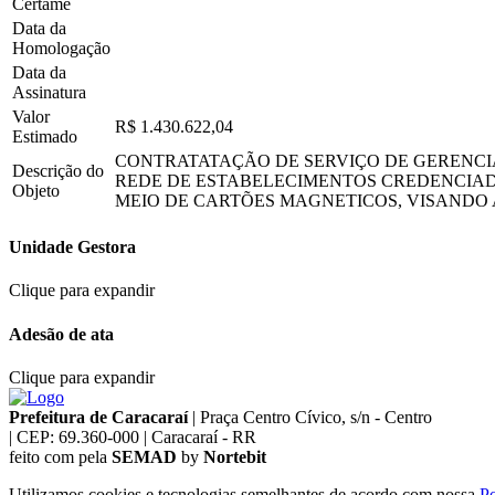
Certame
Data da
Homologação
Data da
Assinatura
Valor
R$ 1.430.622,04
Estimado
CONTRATATAÇÃO DE SERVIÇO DE GERENCI
Descrição do
REDE DE ESTABELECIMENTOS CREDENCIAD
Objeto
MEIO DE CARTÕES MAGNETICOS, VISANDO 
Unidade Gestora
Clique para expandir
Adesão de ata
Clique para expandir
Prefeitura de Caracaraí
|
Praça Centro Cívico, s/n - Centro
|
CEP: 69.360-000
|
Caracaraí - RR
feito com
pela
SEMAD
by
Nortebit
Utilizamos cookies e tecnologias semelhantes de acordo com nossa
Po