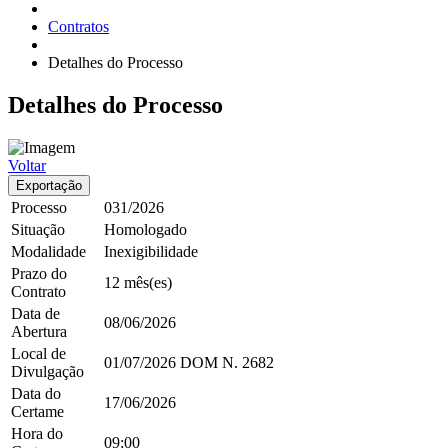
Contratos
Detalhes do Processo
Detalhes
do Processo
Voltar
Exportação
Processo
031/2026
Situação
Homologado
Modalidade
Inexigibilidade
Prazo do
12 mês(es)
Contrato
Data de
08/06/2026
Abertura
Local de
01/07/2026
DOM
N. 2682
Divulgação
Data do
17/06/2026
Certame
Hora do
09:00