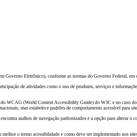
 em Governo Eletrônico), conforme as normas do Governo Federal, em 
 participação de atividades como o uso de produtos, serviços e informa
ções do WCAG (World Content Accessibility Guide) do W3C e no caso 
acionais, mas estabelece padrões de comportamento acessível para sit
e encontra atalhos de navegação padronizados e a opção para alterar o c
m melhor o termo acessibilidade e como deve ser implementado nos sites