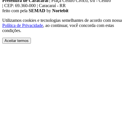
Prefeitura de Caracaraí
|
Praça Centro Cívico, s/n - Centro
|
CEP: 69.360-000
|
Caracaraí - RR
feito com
pela
SEMAD
by
Nortebit
Utilizamos cookies e tecnologias semelhantes de acordo com nossa
Política de Privacidade
, ao continuar, você concorda com estas
condições.
Aceitar termos