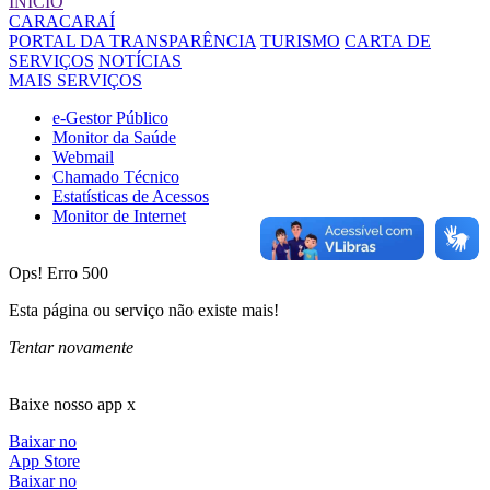
INÍCIO
CARACARAÍ
PORTAL DA TRANSPARÊNCIA
TURISMO
CARTA DE
SERVIÇOS
NOTÍCIAS
MAIS SERVIÇOS
e-Gestor Público
Monitor da Saúde
Webmail
Chamado Técnico
Estatísticas de Acessos
Monitor de Internet
Ops! Erro 500
Esta página ou serviço não existe mais!
Tentar novamente
Baixe nosso app x
Baixar no
App Store
Baixar no