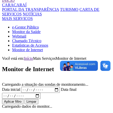
INÍCIO
CARACARAÍ
PORTAL DA TRANSPARÊNCIA
TURISMO
CARTA DE
SERVIÇOS
NOTÍCIAS
MAIS SERVIÇOS
e-Gestor Público
Monitor da Saúde
Webmail
Chamado Técnico
Estatísticas de Acessos
Monitor de Internet
Você está em:
Início
Mais Serviços
Monitor de Internet
Monitor
de Internet
Carregando a situação das sondas de monitoramento...
Data inicial
Data final
Aplicar filtro
Limpar
Carregando dados do monitor...