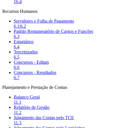
16.4
Recursos Humanos
Servidores e Folha de Pagamento
6.1
|
6.2
Padrão Remuneratório de Cargos e Funções
6.3
Estagiários
6.4
Terceirizados
6.5
Concursos - Editais
6.6
Concursos - Resultados
6.7
Planejamento e Prestação de Contas
Balanço Geral
11.1
Relatório de Gestão
11.2
Julgamento das Contas pelo TCE
11.3
Julgamento das Contas pelo Legislativo