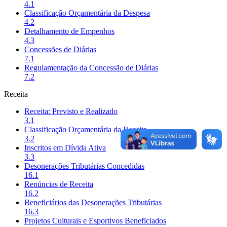
4.1
Classificação Orçamentária da Despesa
4.2
Detalhamento de Empenhos
4.3
Concessões de Diárias
7.1
Regulamentação da Concessão de Diárias
7.2
Receita
Receita: Previsto e Realizado
3.1
Classificação Orçamentária da Receita
3.2
Inscritos em Dívida Ativa
3.3
Desonerações Tributárias Concedidas
16.1
Renúncias de Receita
16.2
Beneficiários das Desonerações Tributárias
16.3
Projetos Culturais e Esportivos Beneficiados