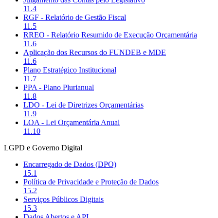
11.4
RGF - Relatório de Gestão Fiscal
11.5
RREO - Relatório Resumido de Execução Orçamentária
11.6
Aplicação dos Recursos do FUNDEB e MDE
11.6
Plano Estratégico Institucional
11.7
PPA - Plano Plurianual
11.8
LDO - Lei de Diretrizes Orçamentárias
11.9
LOA - Lei Orçamentária Anual
11.10
LGPD e Governo Digital
Encarregado de Dados (DPO)
15.1
Política de Privacidade e Proteção de Dados
15.2
Serviços Públicos Digitais
15.3
Dados Abertos e API