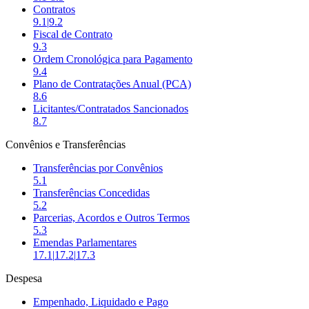
Contratos
9.1
|
9.2
Fiscal de Contrato
9.3
Ordem Cronológica para Pagamento
9.4
Plano de Contratações Anual (PCA)
8.6
Licitantes/Contratados Sancionados
8.7
Convênios e Transferências
Transferências por Convênios
5.1
Transferências Concedidas
5.2
Parcerias, Acordos e Outros Termos
5.3
Emendas Parlamentares
17.1
|
17.2|
17.3
Despesa
Empenhado, Liquidado e Pago