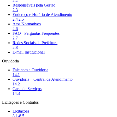
2.2
Responsáveis pela Gestão
2.3
Endereço e Horário de Atendimento
2.4
|
2.5
Atos Normativos
2.6
FAQ - Perguntas Frequentes
2.7
Redes Sociais da Prefeitura
2.8
E-mail Institucional
Ouvidoria
Fale com a Ouvidoria
14.1
Ouvidoria – Central de Atendimento
14.2
Carta de Serviços
14.3
Licitações e Contratos
Licitações
8.1-8.5