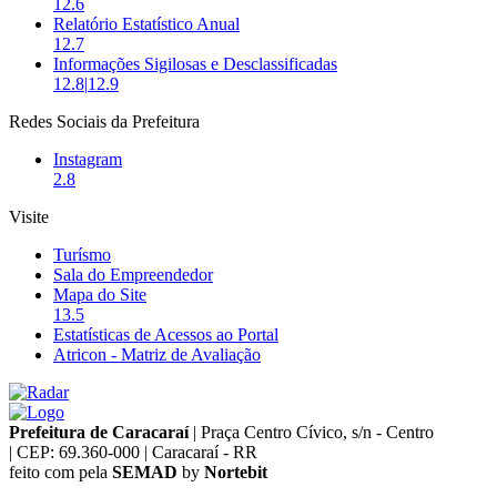
12.6
Relatório Estatístico Anual
12.7
Informações Sigilosas e Desclassificadas
12.8
|
12.9
Redes Sociais da Prefeitura
Instagram
2.8
Visite
Turísmo
Sala do Empreendedor
Mapa do Site
13.5
Estatísticas de Acessos ao Portal
Atricon - Matriz de Avaliação
Prefeitura de Caracaraí
|
Praça Centro Cívico, s/n - Centro
|
CEP: 69.360-000
|
Caracaraí - RR
feito com
pela
SEMAD
by
Nortebit