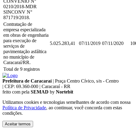
CONVÊNIO N°
0210/2018-MDR
SINCONV N°
871719/2018.
Contratação de
empresa especializada
em obras de engenharia
para execução de
5.025.283,41
07/11/2019
07/11/2020
10
serviços de
pavimentação asfáltica
no município de
Caracaraí/RR.
Total de 9 registros
Prefeitura de Caracaraí
|
Praça Centro Cívico, s/n - Centro
|
CEP: 69.360-000
|
Caracaraí - RR
feito com
pela
SEMAD
by
Nortebit
Utilizamos cookies e tecnologias semelhantes de acordo com nossa
Política de Privacidade
, ao continuar, você concorda com estas
condições.
Aceitar termos