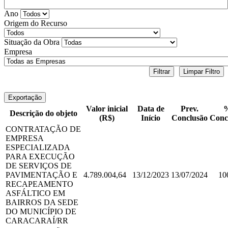
Ano
Origem do Recurso
Situação da Obra
Empresa
Filtrar
Limpar Filtro
Exportação
Valor inicial
Data de
Prev.
Descrição do objeto
(R$)
Início
Conclusão
Conc
CONTRATAÇÃO DE
EMPRESA
ESPECIALIZADA
PARA EXECUÇÃO
DE SERVIÇOS DE
PAVIMENTAÇÃO E
4.789.004,64
13/12/2023
13/07/2024
10
RECAPEAMENTO
ASFÁLTICO EM
BAIRROS DA SEDE
DO MUNICÍPIO DE
CARACARAÍ/RR