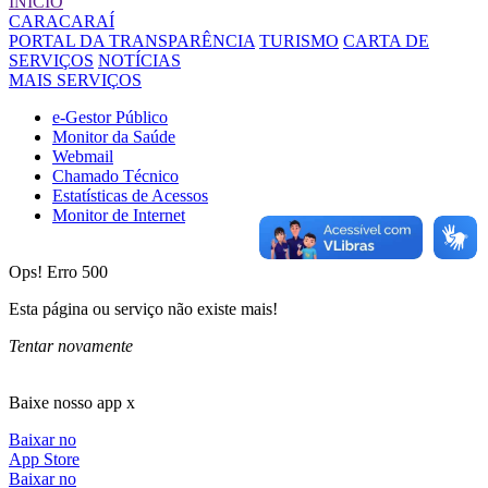
INÍCIO
CARACARAÍ
PORTAL DA TRANSPARÊNCIA
TURISMO
CARTA DE
SERVIÇOS
NOTÍCIAS
MAIS SERVIÇOS
e-Gestor Público
Monitor da Saúde
Webmail
Chamado Técnico
Estatísticas de Acessos
Monitor de Internet
Ops! Erro 500
Esta página ou serviço não existe mais!
Tentar novamente
Baixe nosso app x
Baixar no
App Store
Baixar no