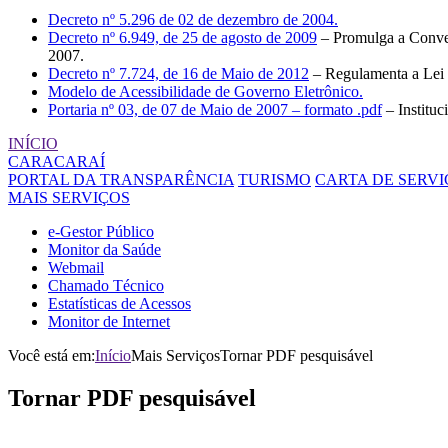
Decreto nº 5.296 de 02 de dezembro de 2004.
Decreto nº 6.949, de 25 de agosto de 2009
– Promulga a Conven
2007.
Decreto nº 7.724, de 16 de Maio de 2012
– Regulamenta a Lei 
Modelo de Acessibilidade de Governo Eletrônico.
Portaria nº 03, de 07 de Maio de 2007 – formato .pdf
– Institu
INÍCIO
CARACARAÍ
PORTAL DA TRANSPARÊNCIA
TURISMO
CARTA DE SERVI
MAIS SERVIÇOS
e-Gestor Público
Monitor da Saúde
Webmail
Chamado Técnico
Estatísticas de Acessos
Monitor de Internet
Você está em:
Início
Mais Serviços
Tornar PDF pesquisável
Tornar
PDF pesquisável