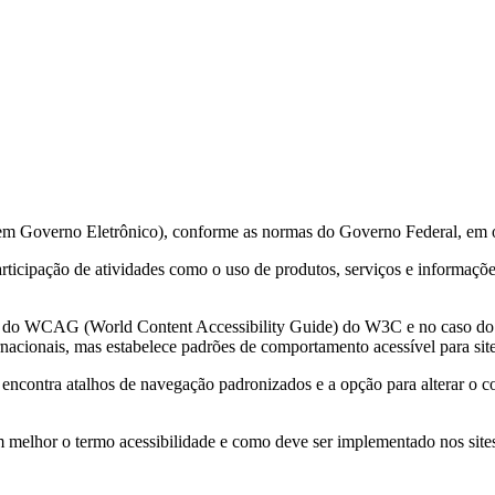
 em Governo Eletrônico), conforme as normas do Governo Federal, em 
 participação de atividades como o uso de produtos, serviços e informa
ções do WCAG (World Content Accessibility Guide) do W3C e no caso 
acionais, mas estabelece padrões de comportamento acessível para sit
e encontra atalhos de navegação padronizados e a opção para alterar o c
m melhor o termo acessibilidade e como deve ser implementado nos sites